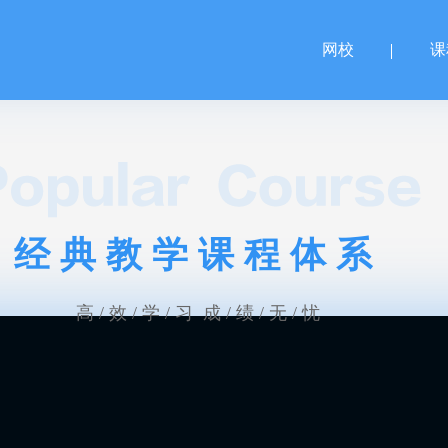
网校
课
经典教学课程体系
高 / 效 / 学 / 习 成 / 绩 / 无 / 忧