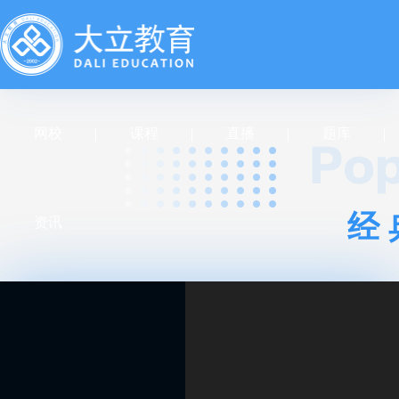
网校
课程
直播
题库
经
资讯