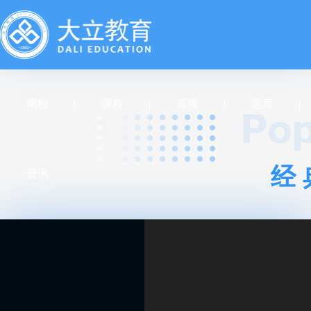
网校
课程
直播
题库
经
资讯