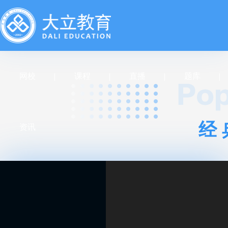
网校
课程
直播
题库
经
资讯