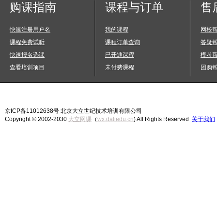
购课指南
课程与订单
售
快速注册用户名
我的课程
网校
课程免费试听
课程订单查询
答疑
快速报名选课
已开通课程
模考
查看培训项目
未付费课程
团购
京ICP备11012638号 北京大立世纪技术培训有限公司
Copyright © 2002-2030
大立网课
（
wx.daliedu.cn
) All Rights Reserved
关于我们