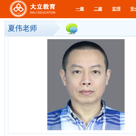
一建
二建
监理
安
夏伟老师