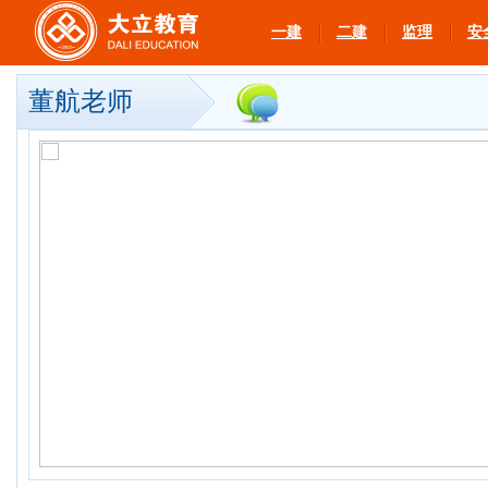
一建
二建
监理
安
董航老师